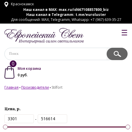
Краснокамск
Наш канал в MAX:
max.ru/id667108857800_biz
Наш канал в Telegramm:
t.me/euroluster
Для сообщений: MAX, Telegramm, Whatsapp: +7 (967) 639-35-27
☰
0
Моя корзина
0
руб.
Главная
Производители
Stilfort
Цена, р.
-