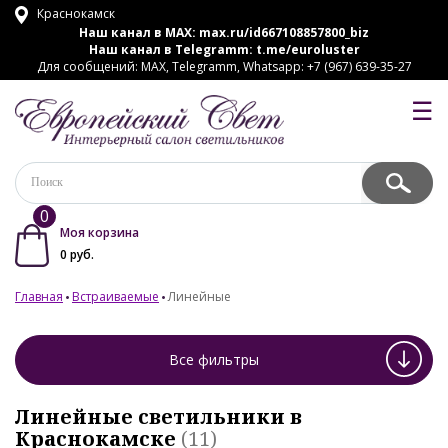
Краснокамск
Наш канал в MAX:
max.ru/id667108857800_biz
Наш канал в Telegramm:
t.me/euroluster
Для сообщений: MAX, Telegramm, Whatsapp: +7 (967) 639-35-27
☰
0
Моя корзина
0
руб.
Главная
Встраиваемые
Линейные
Все фильтры
Линейные светильники в
Краснокамске
(11)