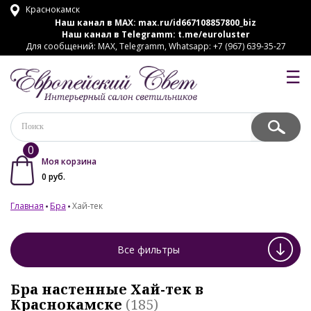
Краснокамск
Наш канал в MAX:
max.ru/id667108857800_biz
Наш канал в Telegramm:
t.me/euroluster
Для сообщений: MAX, Telegramm, Whatsapp: +7 (967) 639-35-27
☰
0
Моя корзина
0
руб.
Главная
Бра
Хай-тек
Все фильтры
Бра настенные Хай-тек в
Краснокамске
(185)