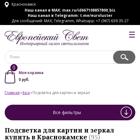
Краснокамск
Наш канал в MAX:
max.ru/id667108857800_biz
Наш канал в Telegramm:
t.me/euroluster
Для сообщений: MAX, Telegramm, Whatsapp: +7 (967) 639-35-27
☰
0
Моя корзина
0
руб.
Главная
Бра
Подсветка для картин и зеркал
Все фильтры
Подсветка для картин и зеркал
купить в Краснокамске
(95)