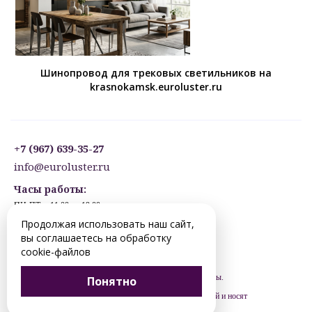
Шинопровод для трековых светильников на
krasnokamsk.euroluster.ru
+7 (967) 639-35-27
info@euroluster.ru
Часы работы:
ПН-ПТ: с 11:00 до 19:00
СБ: с 12:30 до 17:30
Продолжая использовать наш сайт,
ВС: ВЫХОДНОЙ
вы соглашаетесь на обработку
Предварительная запись.
cookie-файлов
© 2012-2026 krasnokamsk.euroluster.ru. Все права защищены.
Понятно
Цены, указанные на сайте, не являются публичной офертой и носят
рекомендательный характер (ст. 435 ГК РФ).