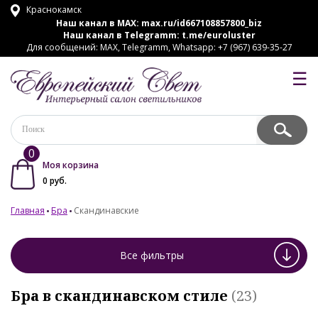
Краснокамск
Наш канал в MAX:
max.ru/id667108857800_biz
Наш канал в Telegramm:
t.me/euroluster
Для сообщений: MAX, Telegramm, Whatsapp: +7 (967) 639-35-27
☰
0
Моя корзина
0
руб.
Главная
Бра
Скандинавские
Все фильтры
Бра в скандинавском стиле
(23)