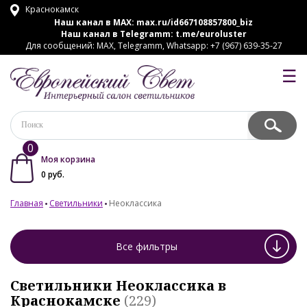
Краснокамск
Наш канал в MAX:
max.ru/id667108857800_biz
Наш канал в Telegramm:
t.me/euroluster
Для сообщений: MAX, Telegramm, Whatsapp: +7 (967) 639-35-27
☰
0
Моя корзина
0
руб.
Главная
Светильники
Неоклассика
Все фильтры
Светильники Неоклассика в
Краснокамске
(229)