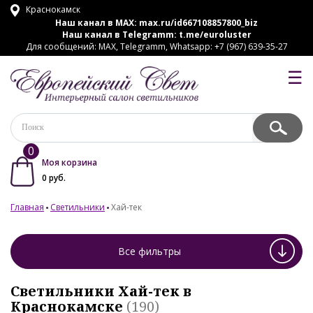
Краснокамск
Наш канал в MAX:
max.ru/id667108857800_biz
Наш канал в Telegramm:
t.me/euroluster
Для сообщений: MAX, Telegramm, Whatsapp: +7 (967) 639-35-27
☰
0
Моя корзина
0
руб.
Главная
Светильники
Хай-тек
Все фильтры
Светильники Хай-тек в
Краснокамске
(190)