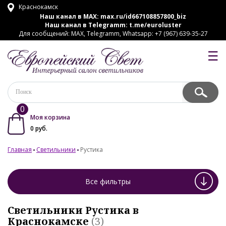
Краснокамск
Наш канал в MAX:
max.ru/id667108857800_biz
Наш канал в Telegramm:
t.me/euroluster
Для сообщений: MAX, Telegramm, Whatsapp: +7 (967) 639-35-27
☰
0
Моя корзина
0
руб.
Главная
Светильники
Рустика
Все фильтры
Светильники Рустика в
Краснокамске
(3)