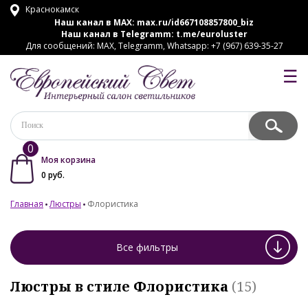
Краснокамск
Наш канал в MAX:
max.ru/id667108857800_biz
Наш канал в Telegramm:
t.me/euroluster
Для сообщений: MAX, Telegramm, Whatsapp: +7 (967) 639-35-27
☰
0
Моя корзина
0
руб.
Главная
Люстры
Флористика
Все фильтры
Люстры в стиле Флористика
(15)