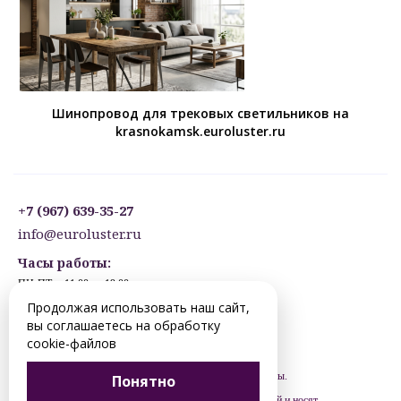
Шинопровод для трековых светильников на
krasnokamsk.euroluster.ru
+7 (967) 639-35-27
info@euroluster.ru
Часы работы:
ПН-ПТ: с 11:00 до 19:00
СБ: с 12:30 до 17:30
Продолжая использовать наш сайт,
ВС: ВЫХОДНОЙ
вы соглашаетесь на обработку
Предварительная запись.
cookie-файлов
© 2012-2026 krasnokamsk.euroluster.ru. Все права защищены.
Понятно
Цены, указанные на сайте, не являются публичной офертой и носят