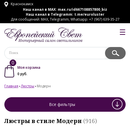
Краснокамск
Наш канал в MAX:
max.ru/id667108857800_biz
Наш канал в Telegramm:
t.me/euroluster
Для сообщений: MAX, Telegramm, Whatsapp: +7 (967) 639-35-27
☰
0
Моя корзина
0
руб.
Главная
Люстры
Модерн
Все фильтры
Люстры в стиле Модерн
(916)