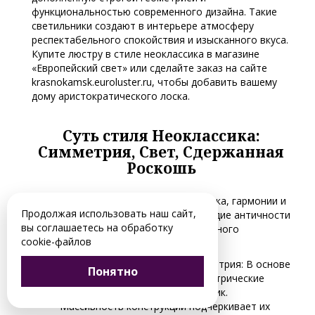
функциональностью современного дизайна. Такие
светильники создают в интерьере атмосферу
респектабельного спокойствия и изысканного вкуса.
Купите люстру в стиле неоклассика в магазине
«Европейский свет» или сделайте заказ на сайте
krasnokamsk.euroluster.ru, чтобы добавить вашему
дому аристократического лоска.
Суть стиля Неоклассика:
Симметрия, Свет, Сдержанная
Роскошь
Неоклассика — это философия порядка, гармонии и
Продолжая использовать наш сайт,
баланса. Она переосмысливает наследие античности
вы соглашаетесь на обработку
и классицизма через призму современного
cookie-файлов
восприятия.
Безупречные пропорции и симметрия: В основе
Понятно
каждой модели — четкие геометрические
формы: круг, овал, прямоугольник.
Массивность конструкций подчеркивает их