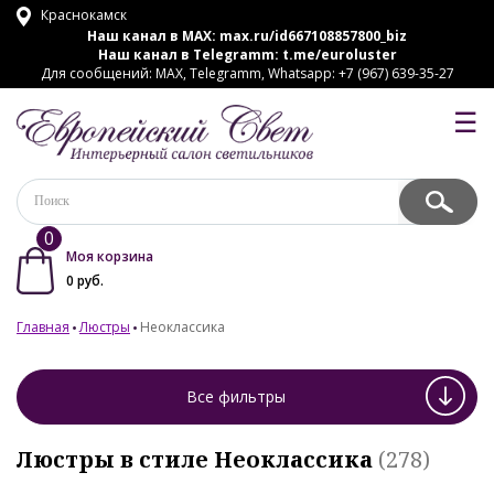
Краснокамск
Наш канал в MAX:
max.ru/id667108857800_biz
Наш канал в Telegramm:
t.me/euroluster
Для сообщений: MAX, Telegramm, Whatsapp: +7 (967) 639-35-27
☰
0
Моя корзина
0
руб.
Главная
Люстры
Неоклассика
Все фильтры
Люстры в стиле Неоклассика
(278)