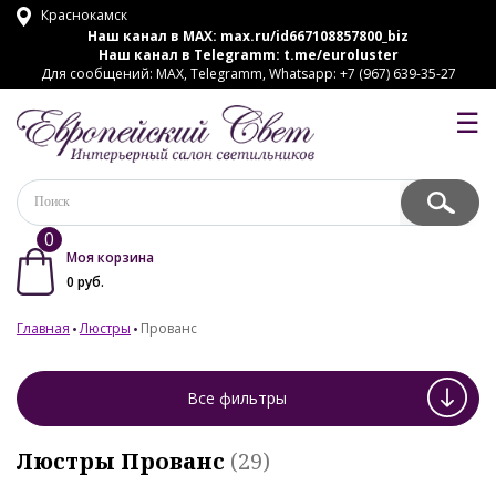
Краснокамск
Наш канал в MAX:
max.ru/id667108857800_biz
Наш канал в Telegramm:
t.me/euroluster
Для сообщений: MAX, Telegramm, Whatsapp: +7 (967) 639-35-27
☰
0
Моя корзина
0
руб.
Главная
Люстры
Прованс
Все фильтры
Люстры Прованс
(29)